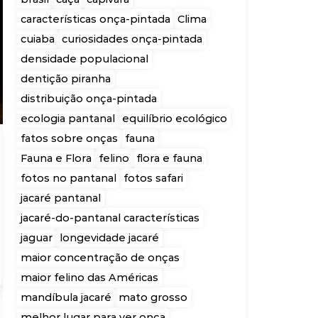
características onça-pintada
Clima
cuiaba
curiosidades onça-pintada
densidade populacional
dentição piranha
distribuição onça-pintada
ecologia pantanal
equilíbrio ecológico
fatos sobre onças
fauna
Fauna e Flora
felino
flora e fauna
fotos no pantanal
fotos safari
jacaré pantanal
jacaré-do-pantanal características
jaguar
longevidade jacaré
maior concentração de onças
maior felino das Américas
mandíbula jacaré
mato grosso
melhor lugar para ver onça