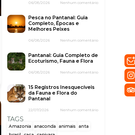
06/08/2026
Nenhum comentário
Pesca no Pantanal: Guia
Completo, Épocas e
Melhores Peixes
06/08/2026
Nenhum comentário
Pantanal: Guia Completo de
Ecoturismo, Fauna e Flora
06/08/2026
Nenhum comentário
15 Registros Inesquecíveis
da Fauna e Flora do
Pantanal
22/07/2026
Nenhum comentário
TAGS
Amazonia
anaconda
animais
anta
brasil
caça
capivara