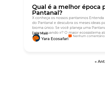
Qual é a melhor época p
Pantanal?
X conheça os nossos pantaninos Entenda c
do Pantanal e descubra os meses ideais p
bioma único. Se você planeja uma Pantana
fazer é: quando ir? O maior ecossistema al
Leia Mais
Nenhum comentário
Yara Ecosafari
« Ant