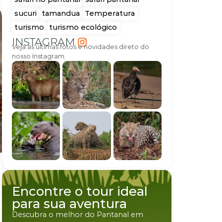
sucuri
tamandua
Temperatura
turismo
turismo ecológico
INSTAGRAM
Veja as últimas fotos e novidades direto do
nosso Instagram.
Encontre o tour ideal
para sua aventura
Descubra o melhor do Pantanal em