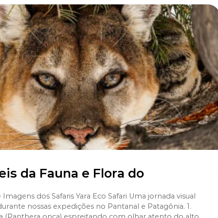
eis da Fauna e Flora do
magens dos Safaris Yara Eco Safari Uma jornada visual
durante nossas expedições no Pantanal e Patagônia. 1.
 (Panthera onca) espreitando com olhar atento do alto