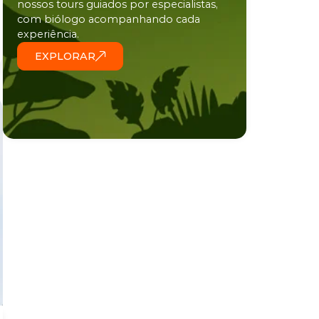
nossos tours guiados por especialistas,
com biólogo acompanhando cada
experiência.
EXPLORAR