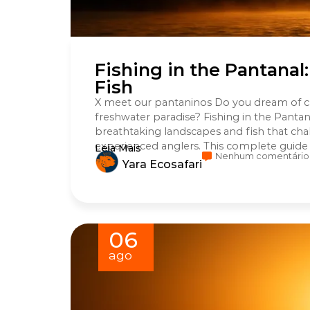
Fishing in the Pantanal
Fish
X meet our pantaninos Do you dream of cat
freshwater paradise? Fishing in the Panta
breathtaking landscapes and fish that cha
experienced anglers. This complete guide wi
Leia Mais
Nenhum comentário
Yara Ecosafari
06
ago