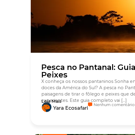
Pesca no Pantanal: Gui
Peixes
X conheça os nossos pantaninos Sonha em 
doces da América do Sul? A pesca no Pant
paisagens de tirar o fôlego e peixes que d
experientes. Este guia completo vai […]
Leia Mais
Nenhum comentário
Yara Ecosafari