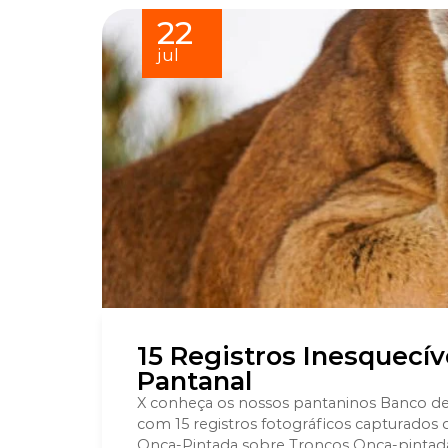
22
jul
15 Registros Inesquecív
Pantanal
X conheça os nossos pantaninos Banco de I
com 15 registros fotográficos capturados 
Onça-Pintada sobre Troncos Onça-pintada