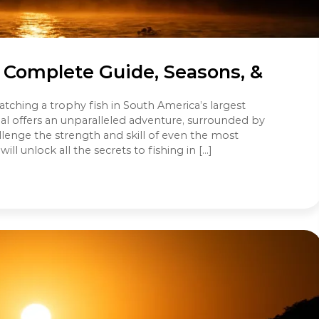
: Complete Guide, Seasons, &
ching a trophy fish in South America’s largest
nal offers an unparalleled adventure, surrounded by
llenge the strength and skill of even the most
ll unlock all the secrets to fishing in […]