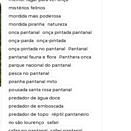
mistérios felinos
mordida mais poderosa
mordida piranha
natureza
onca pantanal
onça pintada pantanal
onça-parda
onça-pintada
onça-pintada no pantanal
Pantanal
pantanal fauna e flora
Panthera onca
parque nacional do pantanal
pesca no pantanal
piranha pantanal mito
pousada santa rosa pantanal
predador de água doce
predador de emboscada
predador de topo
réptil pantaneiro
rio são lourenço
safari
safari no pantanal
safari pantanal