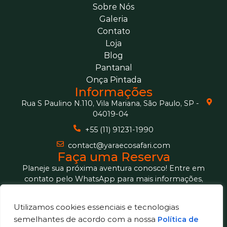
Sobre Nós
Galeria
Contato
Loja
Blog
Pantanal
Onça Pintada
Informações
Rua S Paulino N.110, Vila Mariana, São Paulo, SP -
04019-04
+55 (11) 91231-1990
contact@yaraecosafari.com
Faça uma Reserva
Planeje sua próxima aventura conosco! Entre em
contato pelo WhatsApp para mais informações,
dúvidas ou para garantir sua reserva de forma rápida e
fácil.
Utilizamos cookies essenciais e tecnologias
WhatsApp
semelhantes de acordo com a nossa
Política de