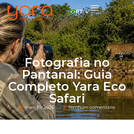
PT
EN
ES
DE
Fotografia no
Pantanal: Guia
Completo Yara Eco
Safari
maio 19, 2026
Nenhum comentário