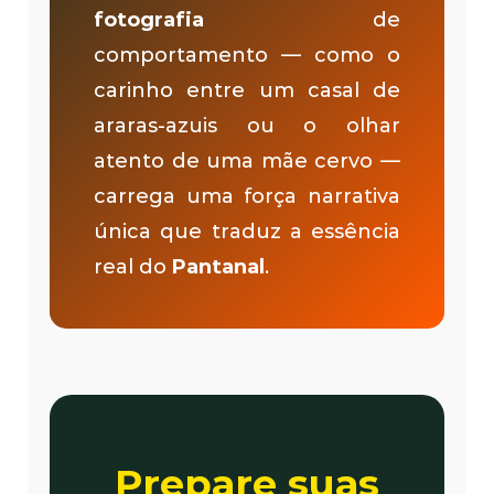
fotografia
de
comportamento — como o
carinho entre um casal de
araras-azuis ou o olhar
atento de uma mãe cervo —
carrega uma força narrativa
única que traduz a essência
real do
Pantanal
.
Prepare suas