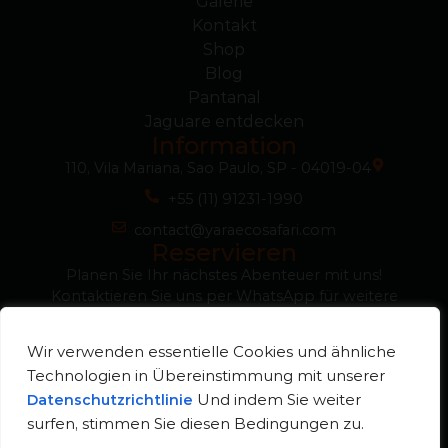
Galerie
Kontakt
Shop
Blog
Pantanal
Jaguare entdecken
Information
110, Vila Mariana, Sao Paulo, SP - 04019-04
+55 (11) 91231-1990
contact@yaraecosafari.com
Reservieren
Planen Sie Ihr nächstes Abenteuer mit uns!
Kontaktieren Sie uns per WhatsApp für weitere
Informationen, Fragen oder um Ihre Reservierung
schnell und einfach zu garantieren.
Wir verwenden essentielle Cookies und ähnliche
WhatsApp
Technologien in Übereinstimmung mit unserer
Und indem Sie weiter
Datenschutzrichtlinie
surfen, stimmen Sie diesen Bedingungen zu.
© Yara Eco Safari
Entwickelt