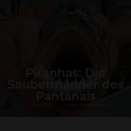
DE
EN
PT
ES
Piranhas: Die
Saubermänner des
Pantanals
3. Juni 2026
Keine Kommentare